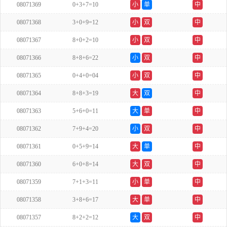
08071369
0+3+7=10
小
单
中
08071368
3+0+9=12
小
双
中
08071367
8+0+2=10
小
双
中
08071366
8+8+6=22
小
双
中
08071365
0+4+0=04
小
双
中
08071364
8+8+3=19
大
双
中
08071363
5+6+0=11
大
单
中
08071362
7+9+4=20
小
双
中
08071361
0+5+9=14
大
单
中
08071360
6+0+8=14
大
双
中
08071359
7+1+3=11
小
单
中
08071358
3+8+6=17
大
单
中
08071357
8+2+2=12
大
双
中