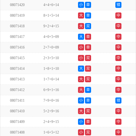
08071420
4+4+6=14
小
单
错
08071419
8+1+5=14
大
单
中
08071418
9+2+4=15
大
双
中
08071417
4+0+5=09
大
单
中
08071416
2+7+0=09
小
单
中
08071415
2+3+5=10
小
双
中
08071414
1+8+1=10
大
双
中
08071413
1+7+6=14
大
双
中
08071412
6+9+1=16
大
单
中
08071411
7+9+0=16
小
单
错
08071410
5+2+9=16
大
双
中
08071409
2+4+9=15
小
单
中
08071408
1+6+5=12
小
双
中