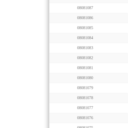
08081087
08081086
08081085
08081084
08081083
08081082
08081081
08081080
08081079
08081078
08081077
08081076
08081075