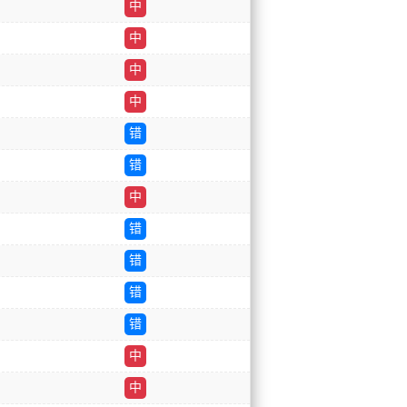
中
中
中
中
错
错
中
错
错
错
错
中
中