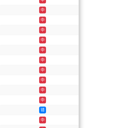
中
中
中
中
中
中
中
中
中
中
错
中