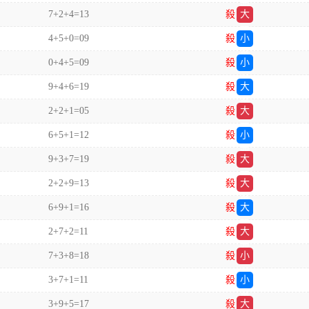
双
7+2+4=13
殺
大
双
4+5+0=09
殺
小
单
0+4+5=09
殺
小
单
9+4+6=19
殺
大
单
2+2+1=05
殺
大
双
6+5+1=12
殺
小
双
9+3+7=19
殺
大
双
2+2+9=13
殺
大
单
6+9+1=16
殺
大
双
2+7+2=11
殺
大
双
7+3+8=18
殺
小
单
3+7+1=11
殺
小
单
3+9+5=17
殺
大