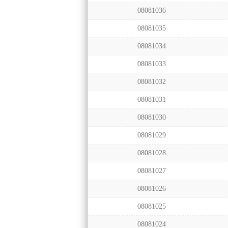
08081036
08081035
08081034
08081033
08081032
08081031
08081030
08081029
08081028
08081027
08081026
08081025
08081024