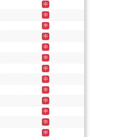
中
中
中
中
中
中
中
中
中
中
中
中
中