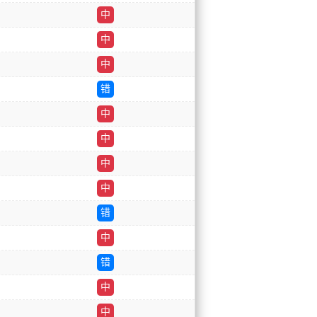
中
中
中
错
中
中
中
中
错
中
错
中
中