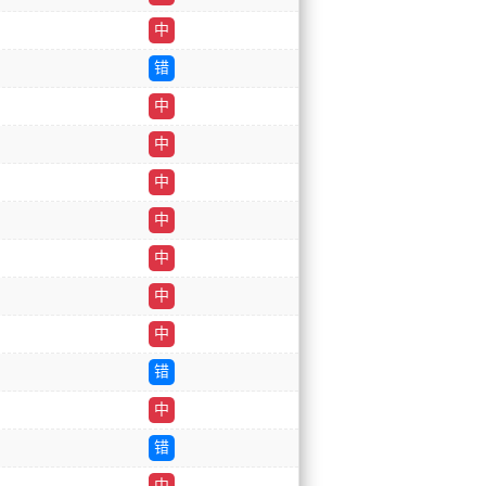
中
错
中
中
中
中
中
中
中
错
中
错
中