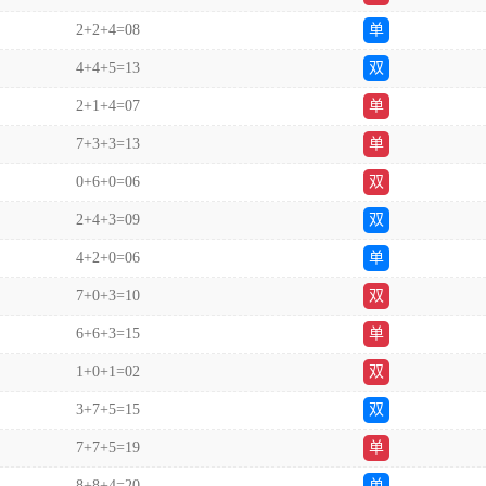
2+2+4=08
单
4+4+5=13
双
2+1+4=07
单
7+3+3=13
单
0+6+0=06
双
2+4+3=09
双
4+2+0=06
单
7+0+3=10
双
6+6+3=15
单
1+0+1=02
双
3+7+5=15
双
7+7+5=19
单
8+8+4=20
单