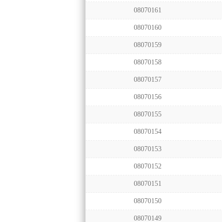
08070161
08070160
08070159
08070158
08070157
08070156
08070155
08070154
08070153
08070152
08070151
08070150
08070149