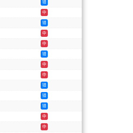
错
中
错
中
中
错
中
中
错
错
错
中
中