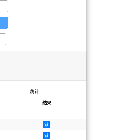
统计
结果
---
错
错