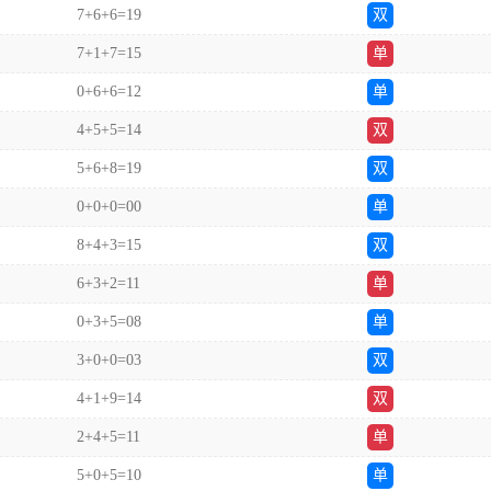
7+6+6=19
双
7+1+7=15
单
0+6+6=12
单
4+5+5=14
双
5+6+8=19
双
0+0+0=00
单
8+4+3=15
双
6+3+2=11
单
0+3+5=08
单
3+0+0=03
双
4+1+9=14
双
2+4+5=11
单
5+0+5=10
单