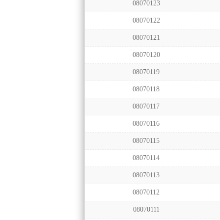
08070123
08070122
08070121
08070120
08070119
08070118
08070117
08070116
08070115
08070114
08070113
08070112
08070111