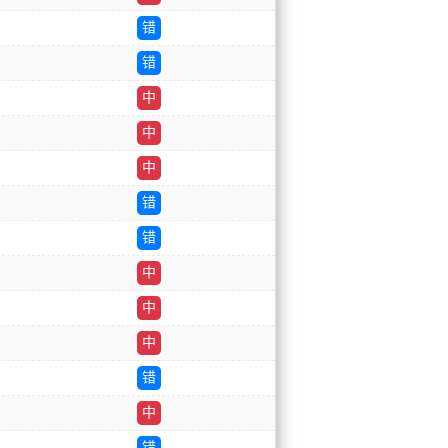
错
错
中
中
中
错
错
中
中
中
错
中
错