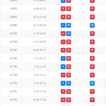
61803
0+3+4=07
大
单
中
61802
8+8+6=22
大
双
中
61801
8+2+5=15
大
单
中
61800
6+5+9=20
小
单
错
61799
1+0+4=05
小
双
中
61798
3+5+0=08
小
双
中
61797
8+0+9=17
大
单
中
61796
7+5+9=21
小
单
中
61795
7+4+1=12
大
双
中
61794
3+6+3=12
小
双
中
61793
5+6+0=11
大
双
错
61792
2+9+7=18
大
双
中
61791
8+9+7=24
大
双
中