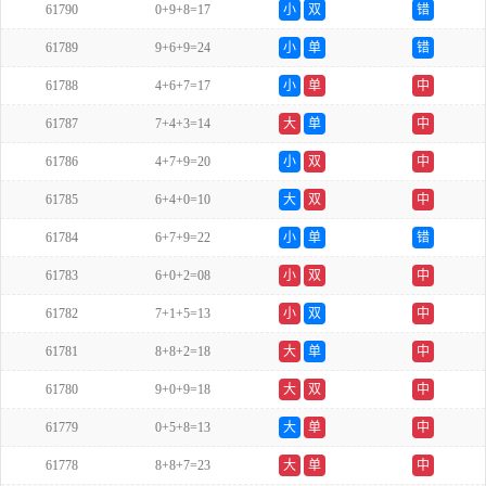
61790
0+9+8=17
小
双
错
61789
9+6+9=24
小
单
错
61788
4+6+7=17
小
单
中
61787
7+4+3=14
大
单
中
61786
4+7+9=20
小
双
中
61785
6+4+0=10
大
双
中
61784
6+7+9=22
小
单
错
61783
6+0+2=08
小
双
中
61782
7+1+5=13
小
双
中
61781
8+8+2=18
大
单
中
61780
9+0+9=18
大
双
中
61779
0+5+8=13
大
单
中
61778
8+8+7=23
大
单
中