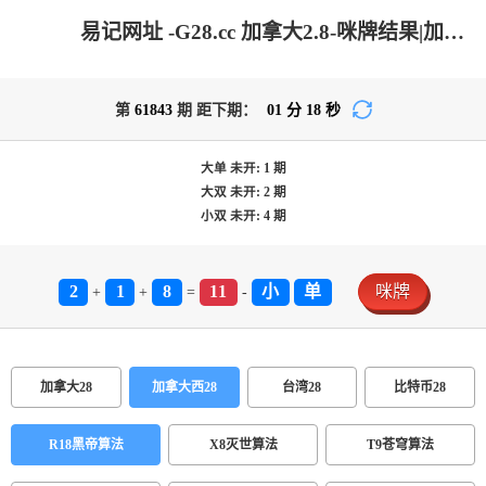
易记网址 -G28.cc 加拿大2.8-咪牌结果|加拿大2.8在线预测|加拿大2.8 PC查询结果预测|加拿大2.8在线|加拿大pc2.8预测-在线预测_专注研究在线_加拿大2.8 PC查询结果预测走势_官方数据!
第
61843
期 距下期：
01
分
18
秒
大单
未开:
1
期
大双
未开:
2
期
小双
未开:
4
期
2
1
8
11
小
单
咪牌
+
+
=
-
加拿大28
加拿大西28
台湾28
比特币28
R18黑帝算法
X8灭世算法
T9苍穹算法