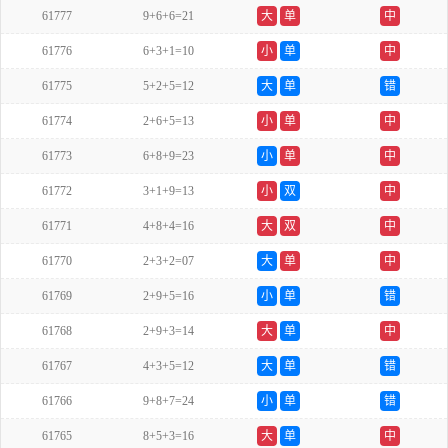
61777
9+6+6=21
大
单
中
61776
6+3+1=10
小
单
中
61775
5+2+5=12
大
单
错
61774
2+6+5=13
小
单
中
61773
6+8+9=23
小
单
中
61772
3+1+9=13
小
双
中
61771
4+8+4=16
大
双
中
61770
2+3+2=07
大
单
中
61769
2+9+5=16
小
单
错
61768
2+9+3=14
大
单
中
61767
4+3+5=12
大
单
错
61766
9+8+7=24
小
单
错
61765
8+5+3=16
大
单
中