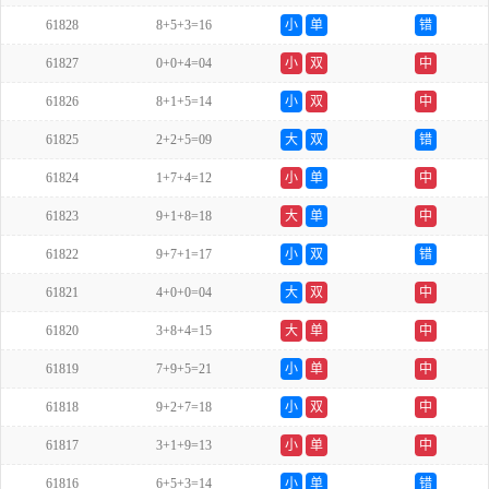
61828
8+5+3=16
小
单
错
61827
0+0+4=04
小
双
中
61826
8+1+5=14
小
双
中
61825
2+2+5=09
大
双
错
61824
1+7+4=12
小
单
中
61823
9+1+8=18
大
单
中
61822
9+7+1=17
小
双
错
61821
4+0+0=04
大
双
中
61820
3+8+4=15
大
单
中
61819
7+9+5=21
小
单
中
61818
9+2+7=18
小
双
中
61817
3+1+9=13
小
单
中
61816
6+5+3=14
小
单
错