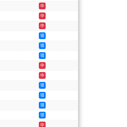
中
中
中
错
错
错
中
中
错
错
错
错
中