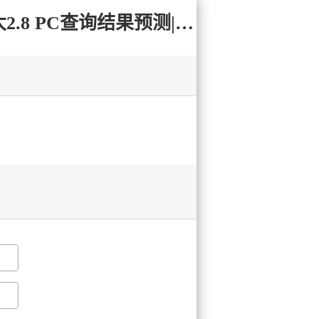
易记网址 -G28.cc 加拿大2.8-咪牌结果|加拿大2.8在线预测|加拿大2.8 PC查询结果预测|加拿大2.8在线|加拿大pc2.8预测-在线预测_专注研究在线_加拿大2.8 PC查询结果预测走势_官方数据!