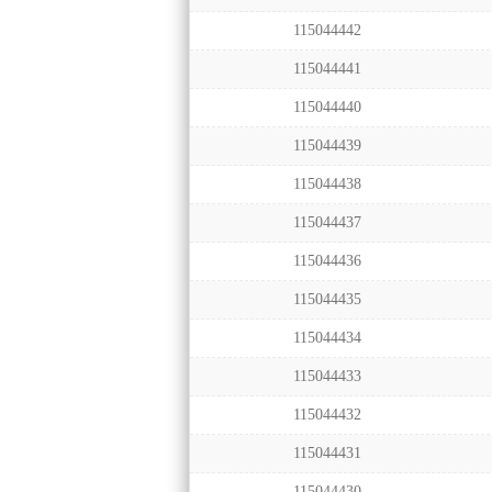
115044442
115044441
115044440
115044439
115044438
115044437
115044436
115044435
115044434
115044433
115044432
115044431
115044430