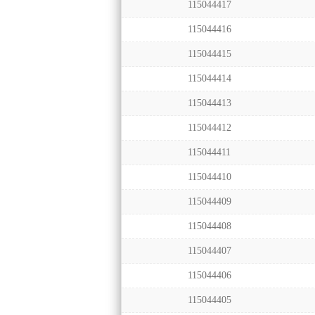
115044417
115044416
115044415
115044414
115044413
115044412
115044411
115044410
115044409
115044408
115044407
115044406
115044405