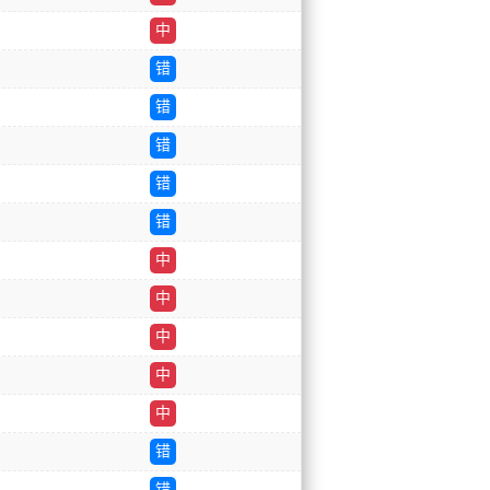
中
错
错
错
错
错
中
中
中
中
中
错
错