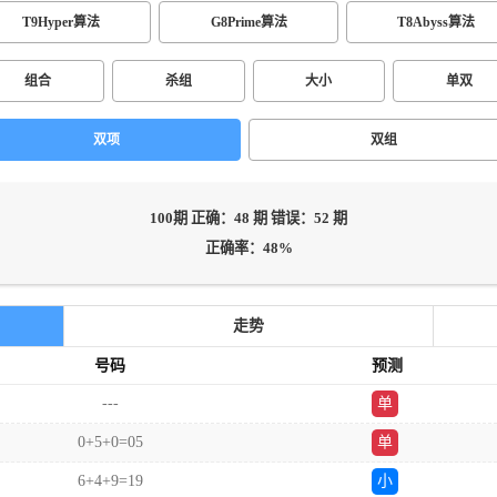
T9Hyper算法
G8Prime算法
T8Abyss算法
组合
杀组
大小
单双
双项
双组
100期 正确：48 期 错误：52 期
正确率：48%
走势
号码
预测
---
单
0+5+0=05
单
6+4+9=19
小