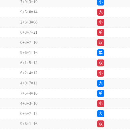
7+9+3=19
小
9+5+0=14
大
2+3+3=08
小
6+8+7=21
单
0+3+7=10
双
9+6+1=16
单
6+1+5=12
双
6+2+4=12
小
4+0+7=11
大
7+5+4=16
单
4+3+3=10
小
0+5+7=12
大
9+6+1=16
双