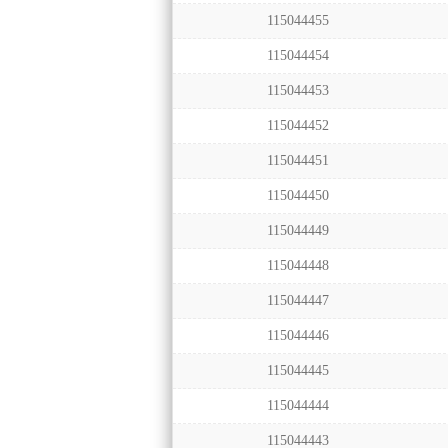
115044455
115044454
115044453
115044452
115044451
115044450
115044449
115044448
115044447
115044446
115044445
115044444
115044443