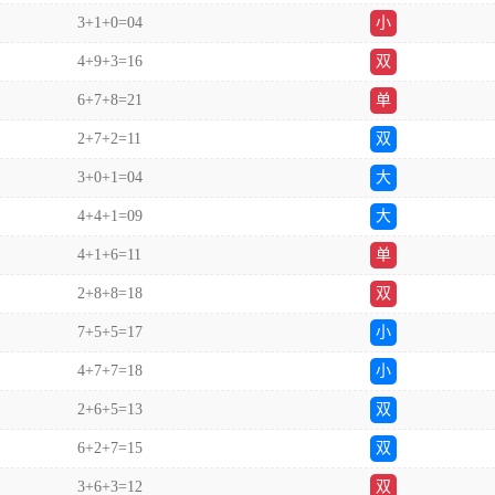
3+1+0=04
小
4+9+3=16
双
6+7+8=21
单
2+7+2=11
双
3+0+1=04
大
4+4+1=09
大
4+1+6=11
单
2+8+8=18
双
7+5+5=17
小
4+7+7=18
小
2+6+5=13
双
6+2+7=15
双
3+6+3=12
双