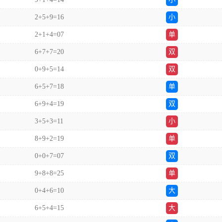
2+5+9=16
小
2+1+4=07
单
6+7+7=20
双
0+9+5=14
双
6+5+7=18
单
6+9+4=19
双
3+5+3=11
小
8+9+2=19
单
0+0+7=07
双
9+8+8=25
单
0+4+6=10
大
6+5+4=15
大