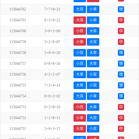
115044762
7+7+9=23
大双
小单
错
115044761
8+5+9=22
大双
小单
中
115044760
5+0+1=06
小双
大单
中
115044759
5+2+0=07
小单
大双
中
115044758
5+9+6=20
小双
大单
错
115044757
0+8+8=16
小双
大单
错
115044756
4+2+1=07
大单
小双
错
115044755
7+3+4=14
大单
小双
错
115044754
0+0+2=02
大双
小单
错
115044753
0+2+8=10
小双
大单
中
115044752
1+1+9=11
小单
大双
中
115044751
5+9+3=17
大单
小双
中