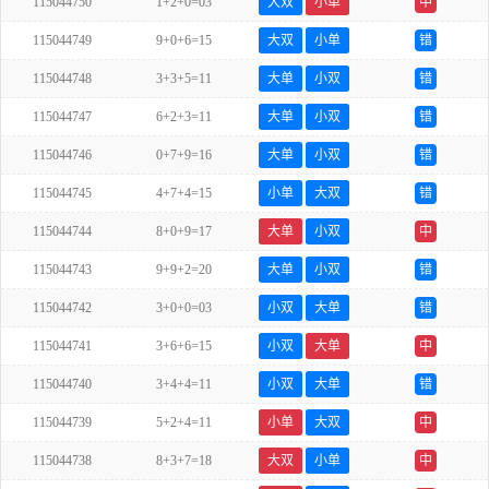
115044750
1+2+0=03
大双
小单
中
115044749
9+0+6=15
大双
小单
错
115044748
3+3+5=11
大单
小双
错
115044747
6+2+3=11
大单
小双
错
115044746
0+7+9=16
大单
小双
错
115044745
4+7+4=15
小单
大双
错
115044744
8+0+9=17
大单
小双
中
115044743
9+9+2=20
大单
小双
错
115044742
3+0+0=03
小双
大单
错
115044741
3+6+6=15
小双
大单
中
115044740
3+4+4=11
小双
大单
错
115044739
5+2+4=11
小单
大双
中
115044738
8+3+7=18
大双
小单
中