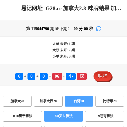
易记网址 -G28.cc 加拿大2.8-咪牌结果|加拿大2.8在线预测|加拿大2.8 PC查询结果预测|加拿大2.8在线|加拿大pc2.8预测-在线预测_专注研究在线_加拿大2.8 PC查询结果预测走势_官方数据!
第
115044790
期 距下期：
00
分
00
秒
大单
未开:
1
期
大双
未开:
7
期
小单
未开:
3
期
6
0
0
06
小
双
咪牌
+
+
=
-
加拿大28
加拿大西28
台湾28
比特币28
R18黑帝算法
X8灭世算法
T9苍穹算法