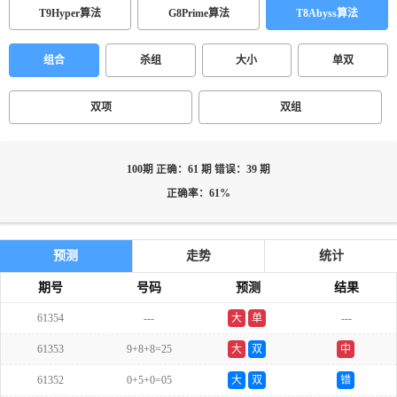
T9Hyper算法
G8Prime算法
T8Abyss算法
组合
杀组
大小
单双
双项
双组
100期 正确：61 期 错误：39 期
正确率：61%
预测
走势
统计
期号
号码
预测
结果
61354
---
大
单
---
61353
9+8+8=25
大
双
中
61352
0+5+0=05
大
双
错