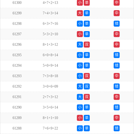
61300
4+7+2=13
小
单
中
61299
7+4+3=14
大
单
中
61298
6+3+7=16
小
单
错
61297
5+3+2=10
小
单
中
61296
8+1+3=12
大
双
中
61295
6+0+8=14
小
单
错
61294
5+0+9=14
小
单
错
61293
7+3+8=18
小
双
中
61292
3+0+6=09
大
双
错
61291
2+7+3=12
大
双
中
61290
3+5+6=14
小
单
错
61289
8+1+1=10
小
单
中
61288
7+6+9=22
小
单
错